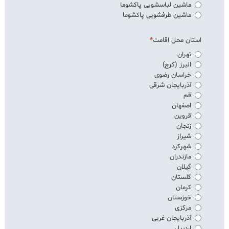
ماشین لباسشویی پاکشوما
ماشین ظرفشویی پاکشوما
استان محل اقامت
تهران
البرز (کرج)
خراسان رضوی
آذربایجان شرقی
قم
اصفهان
قروین
زنجان
شیراز
شهرکرد
مازندران
گیلان
گلستان
کرمان
خوزستان
مرکزی
آذربایجان غربی
اردبیل